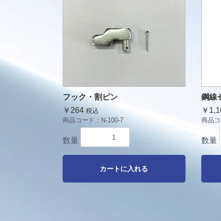
フック・割ピン
鋼線セ
￥264
￥1,1
税込
商品コード：
N-100-7
商品コ
数量
数量
カートに入れる