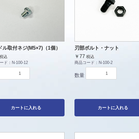
ル取付ネジ(M5×7)（1個）
刃部ボルト・ナット
￥77
税込
税込
ード：
N-100-12
商品コード：
N-100-2
数量
カートに入れる
カートに入れる