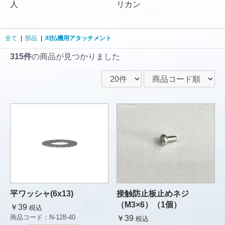
人
リカン
全て
|
部品
|
刈払機用アタッチメント
315件
の商品が見つかりました
平ワッシャ(6x13)
接触防止板止めネジ
（M3×6）（1個）
￥39
税込
商品コード：
N-128-40
￥39
税込