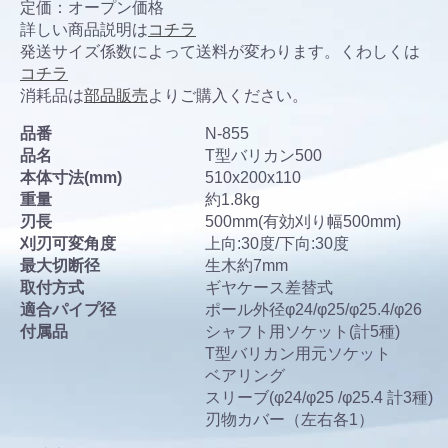
定価：オープン価格
詳しい商品説明は
コチラ
発送サイズ係数によって送料が変わります。くわしくは
コチラ
消耗品は
部品販売
よりご購入ください。
品番
N-855
品名
T型バリカン500
本体寸法(mm)
510x200x110
重量
約1.8kg
刃長
500mm(有効刈り幅500mm)
刈刃可変角度
上向:30度/下向:30度
最大切断径
生木約7mm
取付方式
ギヤケース差替式
適合パイプ径
ポール外径φ24/φ25/φ25.4/φ26
付属品
シャフト用ソケット(計5種)
T型バリカン用元ソケット
ベアリング
スリーブ(φ24/φ25 /φ25.4 計3種)
刃物カバー（左右各1）