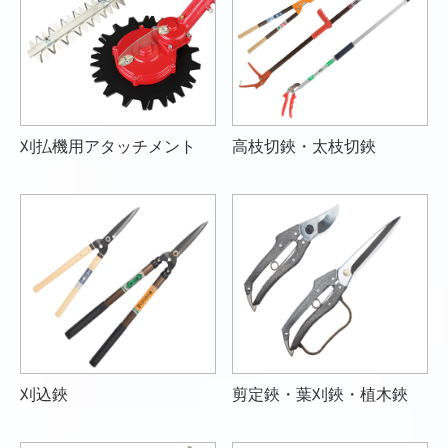
刈払機用アタッチメント
高枝切鋏・太枝切鋏
刈込鋏
剪定鋏・葉刈鋏・植木鋏