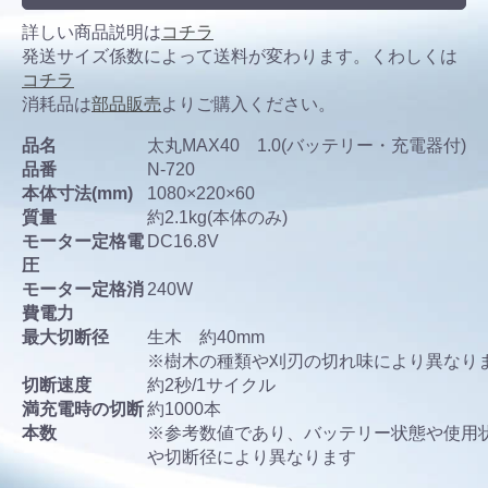
詳しい商品説明は
コチラ
発送サイズ係数によって送料が変わります。くわしくは
コチラ
消耗品は
部品販売
よりご購入ください。
品名
太丸MAX40 1.0(バッテリー・充電器付)
品番
N-720
本体寸法(mm)
1080×220×60
質量
約2.1kg(本体のみ)
モーター定格電
DC16.8V
圧
モーター定格消
240W
費電力
最大切断径
生木 約40mm
※樹木の種類や刈刃の切れ味により異なり
切断速度
約2秒/1サイクル
満充電時の切断
約1000本
本数
※参考数値であり、バッテリー状態や使用
や切断径により異なります