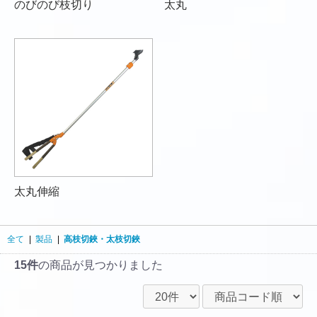
のびのび枝切り
太丸
太丸伸縮
全て
|
製品
|
高枝切鋏・太枝切鋏
15件
の商品が見つかりました