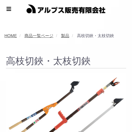
HOME
商品一覧ページ
製品
高枝切鋏・太枝切鋏
高枝切鋏・太枝切鋏