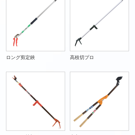
ロング剪定鋏
高枝切プロ