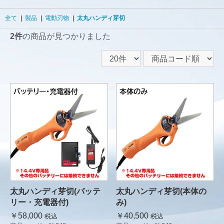
全て
|
製品
|
電動刃物
|
太丸ハンディ芽切
2件
の商品が見つかりました
太丸ハンディ芽切(バッテ
太丸ハンディ芽切(本体の
リー・充電器付)
み)
￥58,000
￥40,500
税込
税込